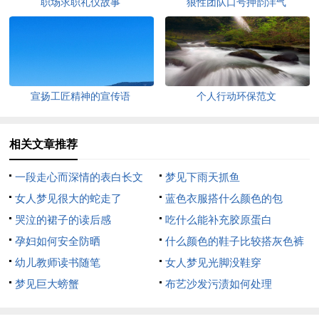
职场求职礼仪故事
狼性团队口号押韵洋气
宣扬工匠精神的宣传语
个人行动环保范文
相关文章推荐
一段走心而深情的表白长文
梦见下雨天抓鱼
女人梦见很大的蛇走了
蓝色衣服搭什么颜色的包
哭泣的裙子的读后感
吃什么能补充胶原蛋白
孕妇如何安全防晒
什么颜色的鞋子比较搭灰色裤
幼儿教师读书随笔
子
女人梦见光脚没鞋穿
梦见巨大螃蟹
布艺沙发污渍如何处理