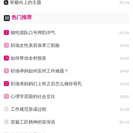
积极向上的主题
w
01-14
热门推荐
H
1
狼性团队口号押韵洋气
05-16
2
职场女性美容保养三部曲
10-02
3
如何带动全村致富
10-02
4
职场孕妈如何应对工作难题？
10-02
5
职场准妈妈们上班之后怎么储存母乳
10-02
6
心理学层面的社会交往
10-02
7
工作规范形成过程
10-26
8
宣扬工匠精神的宣传语
05-16