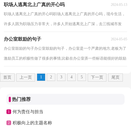
职场人逃离北上广真的开心吗
2024-05-13
职场人逃离北上广真的开心吗职场人逃离北上广真的开心吗，现今生活，
许多人因为职场压力非常大，许多人开始逃离北上广深，去三线城市发
展。那么职场人逃离北上广真的开心吗？下面一起...
办公室鼓励的句子
2024-05-05
办公室鼓励的句子办公室鼓励的句子，办公室是一个严肃的地方,老板为了
激励员工的积极性做了很多的事情,比叡在办公室弄一些标语能很好的鼓励
员工，标语的内容有很多，以下分享办公...
1
2
3
4
5
首页
上一页
下一页
尾页
热门推荐
何为责任与担当
1
积极向上的主题名称
2