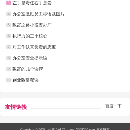
左手是责任右手是爱
3
办公室激励员工标语及图片
4
致富之路小投资办厂
5
执行力的三个核心
6
对工作认真负责的态度
7
办公室安全提示语
8
致富的几个诀窍
9
创业致富秘诀
10
友情链接
百度一下
:
Copyright © 2023
朵嘉女性网
www.3698229.com 版权所有