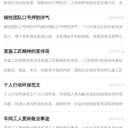
效使企业向前发展、创新的动力和利刃，工作的时候就应该充满斗志，无
论在任何时候，都要尊重自己的岗位职责，以下...
狼性团队口号押韵洋气
2024-05-16
狼性团队口号押韵洋气狼性团队口号押韵洋气，一心向着自己的目标前进
的人，整个世界都会给他让路。没有捕捉不到的猎物，就看你有没有野心
去捕，感兴趣的来看看狼性团队口号押韵洋气...
宣扬工匠精神的宣传语
2024-05-16
宣扬工匠精神的宣传语宣扬工匠精神的宣传语，“工匠精神”的基本内涵包
括敬业、精益、专注、创新等方面的内容，我国自古就有尊崇和弘扬工匠
精神的传统，工匠精神值得大家学习，以下...
个人行动环保范文
2024-05-15
个人行动环保范文个人行动环保，环保指人类为解决现实的或潜在的环境
问题，协调人类与环境的关系，保障经济、社会的持续发展而采取的各种
行动的总称。关于环保的作文很多，以下分享...
车间工人爱岗敬业事迹
2024-05-15
车间工人爱岗敬业事迹车间工人爱岗敬业事迹，一个生产车间有各岗位的