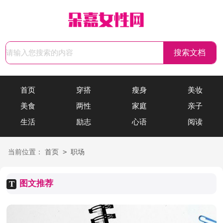
首页
穿搭
瘦身
美妆
美食
两性
家庭
亲子
生活
励志
心语
阅读
>
当前位置：
首页
职场
图文推荐
T