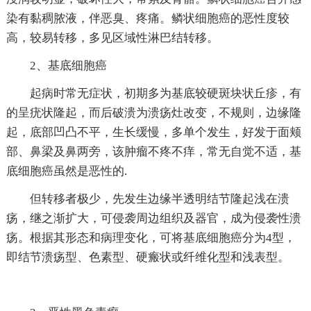
染有黏稠脓液，伴恶臭、疼痛。鳞状细胞癌的恶性度较
高，较易转移，多见区域性淋巴结转移。
2、基底细胞癌
起病时常无症状，初期多为基底较硬斑块状丘疹，有
的呈疣状隆起，而后破溃为溃疡灶改变，不规则，边缘隆
起，底部凹凸不平，生长缓慢，多单个发生，好发于面颊
部、鼻梁及鼻两旁，该肿瘤不疼不痒，常无自觉不适，基
底细胞癌虽然是恶性的.
但转移者极少，先发生边缘半透明结节隆起浅在溃
疡，继之渐扩大，可侵袭周边组织及器官，成为侵袭性溃
疡。根据其形态和病理变化，可将基底细胞癌分为4型，
即结节溃疡型、色素型、硬瘢状或纤维化型和浅表型。