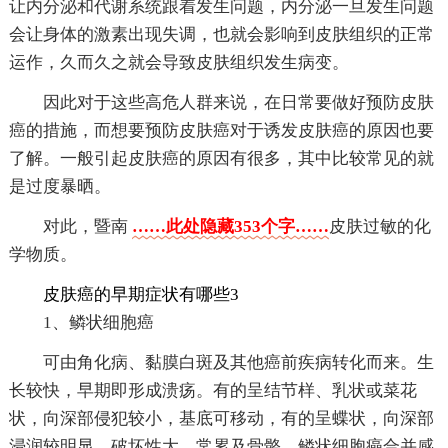
让内分泌和代谢系统跟着发生问题，内分泌一旦发生问题
会让身体的激素出现失调，也就会影响到皮肤组织的正常
运作，久而久之就会导致皮肤组织发生病变。
因此对于这些高危人群来说，在日常要做好预防皮肤
癌的措施，而想要预防皮肤癌对于诱发皮肤癌的原因也要
了解。一般引起皮肤癌的原因有很多，其中比较常见的就
是过度暴晒。
对此，暨南
……此处隐藏353个字……
皮肤过敏的化
学物质。
皮肤癌的早期症状有哪些3
1、鳞状细胞癌
可由角化病、黏膜白斑及其他癌前疾病转化而来。生
长较快，早期即形成溃疡。有的呈结节样、乳状或菜花
状，向深部侵犯较小，基底可移动，有的呈蝶状，向深部
浸润较明显，破坏性大，常累及骨骼。鳞状细胞癌合并感