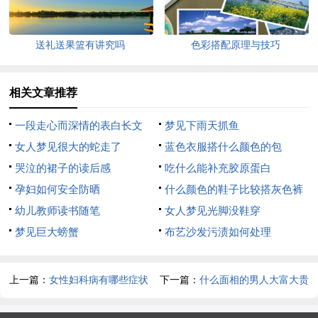
送礼送果篮有讲究吗
色彩搭配原理与技巧
相关文章推荐
一段走心而深情的表白长文
梦见下雨天抓鱼
女人梦见很大的蛇走了
蓝色衣服搭什么颜色的包
哭泣的裙子的读后感
吃什么能补充胶原蛋白
孕妇如何安全防晒
什么颜色的鞋子比较搭灰色裤
幼儿教师读书随笔
子
女人梦见光脚没鞋穿
梦见巨大螃蟹
布艺沙发污渍如何处理
上一篇：
女性妇科病有哪些症状
下一篇：
什么面相的男人大富大贵