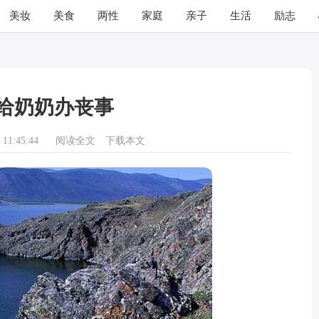
美妆
美食
两性
家庭
亲子
生活
励志
给奶奶办丧事
11:45:44
阅读全文
下载本文