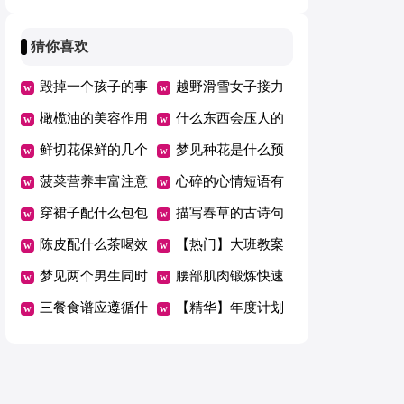
是不好
好
猜你喜欢
毁掉一个孩子的事
越野滑雪女子接力
情有哪些
橄榄油的美容作用
中国队获冬奥历史
什么东西会压人的
与功效
鲜切花保鲜的几个
最佳战绩
运气
梦见种花是什么预
技巧
菠菜营养丰富注意
兆
心碎的心情短语有
饮食搭配有禁忌
穿裙子配什么包包
哪些
描写春草的古诗句
好看
陈皮配什么茶喝效
有哪些
【热门】大班教案
果最好
梦见两个男生同时
范文集合七篇
腰部肌肉锻炼快速
喜欢我
三餐食谱应遵循什
瘦出小蛮腰
【精华】年度计划
么原则
范文九篇