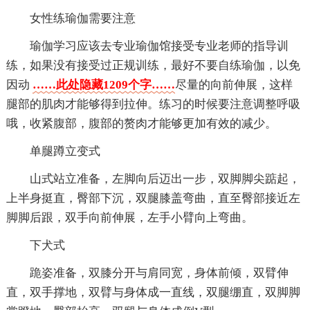
女性练瑜伽需要注意
瑜伽学习应该去专业瑜伽馆接受专业老师的指导训
练，如果没有接受过正规训练，最好不要自练瑜伽，以免
因动
……此处隐藏1209个字……
尽量的向前伸展，这样
腿部的肌肉才能够得到拉伸。练习的时候要注意调整呼吸
哦，收紧腹部，腹部的赘肉才能够更加有效的减少。
单腿蹲立变式
山式站立准备，左脚向后迈出一步，双脚脚尖踮起，
上半身挺直，臀部下沉，双腿膝盖弯曲，直至臀部接近左
脚脚后跟，双手向前伸展，左手小臂向上弯曲。
下犬式
跪姿准备，双膝分开与肩同宽，身体前倾，双臂伸
直，双手撑地，双臂与身体成一直线，双腿绷直，双脚脚