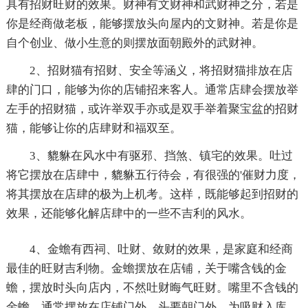
具有招财旺财的效果。财神有文财神和武财神之分，若是
你是经商做老板，能够摆放头向屋内的文财神。若是你是
自个创业、做小生意的则摆放面朝殿外的武财神。
2、招财猫有招财、安全等涵义，将招财猫排放在店
肆的门口，能够为你的店铺招来客人。通常店肆会摆放举
左手的招财猫，或许举双手亦或是双手举着聚宝盆的招财
猫，能够让你的店肆财和福双至。
3、貔貅在风水中有驱邪、挡煞、镇宅的效果。吐过
将它摆放在店肆中，貔貅五行待会，有很强的'催财力度，
将其摆放在店肆的极为上机考。这样，既能够起到招财的
效果，还能够化解店肆中的一些不吉利的风水。
4、金蟾有西祠、吐财、敛财的效果，是家庭和经商
最佳的旺财吉利物。金蟾摆放在店铺，关于嘴含钱的金
蟾，摆放时头向店内，不然吐财晦气旺财。嘴里不含钱的
金蟾，通常摆放在店铺门外，头要朝门外，为吸财入库