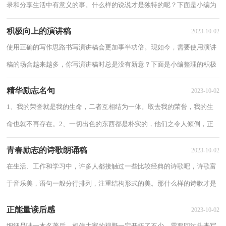
录和分享生活中有意义的事。什么样的说说才是独特的呢？下面是小编为
大家收集的正能量励志说说，仅供参考，希望能...
积极向上的演讲稿
2023-10-02
使用正确的写作思路书写演讲稿会更加事半功倍。现如今，需要使用演讲
稿的场合越来越多，你写演讲稿时总是没有新意？下面是小编整理的积极
向上的演讲稿，希望对大家有所帮助。积极向...
精华励志名句
2023-10-02
1、我的荣誉就是我的生命，二者互相结为一体。取去我的荣誉，我的生
命也就不再存在。2、一切出色的东西都是朴实的，他们之令人倾倒，正
是由于自己的富有智慧的朴素。3、心灵的弹性，...
青春励志的诗歌朗诵稿
2023-10-02
在生活、工作和学习中，许多人都接触过一些比较经典的诗歌吧，诗歌富
于音乐美，语句一般分行排列，注重结构形式的美。那什么样的诗歌才是
经典的呢？下面是小编收集整理的青春励志的诗...
正能量读后感
2023-10-02
细细品味一本名著后，相信大家的视野一定开拓了不少，需要回过头来写