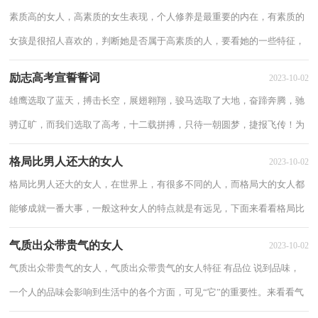
素质高的女人，高素质的女生表现，个人修养是最重要的内在，有素质的
女孩是很招人喜欢的，判断她是否属于高素质的人，要看她的一些特征，
下面来具体看看素质高的女人。 素质高的女人...
励志高考宣誓誓词
2023-10-02
雄鹰选取了蓝天，搏击长空，展翅翱翔，骏马选取了大地，奋蹄奔腾，驰
骋辽旷，而我们选取了高考，十二载拼搏，只待一朝圆梦，捷报飞传！为
此我宣誓：我要用智慧培育理想，早起五更，读迎晨光，我要用汗水...
格局比男人还大的女人
2023-10-02
格局比男人还大的女人，在世界上，有很多不同的人，而格局大的女人都
能够成就一番大事，一般这种女人的特点就是有远见，下面来看看格局比
男人还大的女人。 格局比男人还大的女人1...
气质出众带贵气的女人
2023-10-02
气质出众带贵气的女人，气质出众带贵气的女人特征 有品位 说到品味，
一个人的品味会影响到生活中的各个方面，可见“它”的重要性。来看看气
质出众带贵气的女人。 气质出众带贵...