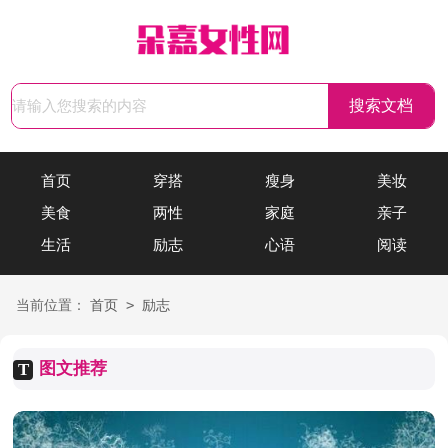
首页
穿搭
瘦身
美妆
美食
两性
家庭
亲子
生活
励志
心语
阅读
>
当前位置：
首页
励志
图文推荐
T