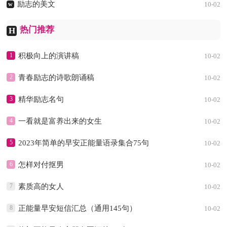
励志的美文
w
10-02
热门推荐
H
1
积极向上的演讲稿
10-02
2
青春励志的诗歌朗诵稿
10-02
3
精华励志名句
10-02
4
一看就是富养出来的女生
10-02
5
2023年简单的早安正能量语录集合75句
10-02
6
怎样对付抠男
10-02
7
素质高的女人
10-02
8
正能量早安短信汇总（通用145句）
10-02