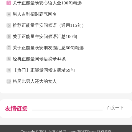
关于正能量晚安心语大全100句精选
3
男人吉利招财霸气网名
4
推荐正能量早安问候语（通用115句）
5
关于正能量午安问候语汇总100句
6
关于正能量晚安朋友圈汇总60句精选
7
经典正能量问候语摘录44条
8
【热门】正能量问候语摘录69句
9
格局比男人还大的女人
10
友情链接
百度一下
:
Copyright © 2023
朵嘉女性网
www.3698229.com 版权所有