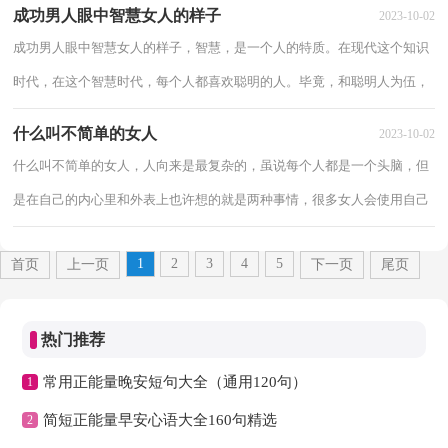
成功男人眼中智慧女人的样子
2023-10-02
成功男人眼中智慧女人的样子，智慧，是一个人的特质。在现代这个知识
时代，在这个智慧时代，每个人都喜欢聪明的人。毕竟，和聪明人为伍，
可以提高自己的身价，而且和他们相处起来会很简单...
什么叫不简单的女人
2023-10-02
什么叫不简单的女人，人向来是最复杂的，虽说每个人都是一个头脑，但
是在自己的内心里和外表上也许想的就是两种事情，很多女人会使用自己
柔弱不堪的外表去设计别人，所以给人一种不简...
1
2
3
4
5
首页
上一页
下一页
尾页
热门推荐
常用正能量晚安短句大全（通用120句）
1
简短正能量早安心语大全160句精选
2