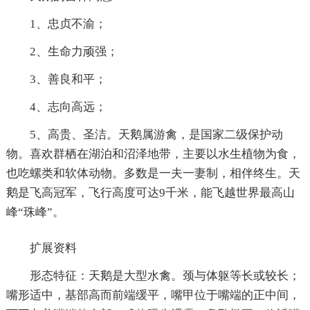
1、忠贞不渝；
2、生命力顽强；
3、善良和平；
4、志向高远；
5、高贵、圣洁。天鹅属游禽，是国家二级保护动
物。喜欢群栖在湖泊和沼泽地带，主要以水生植物为食，
也吃螺类和软体动物。多数是一夫一妻制，相伴终生。天
鹅是飞高冠军，飞行高度可达9千米，能飞越世界最高山
峰“珠峰”。
扩展资料
形态特征：天鹅是大型水禽。颈与体躯等长或较长；
嘴形适中，基部高而前端缓平，嘴甲位于嘴端的正中间，