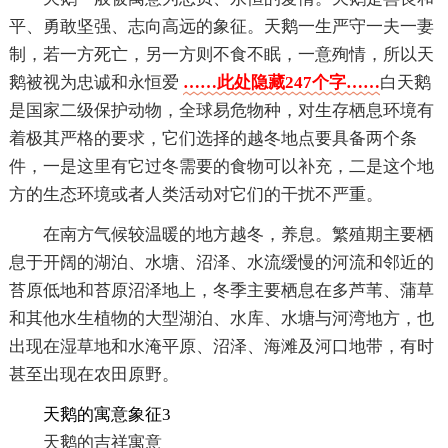
平、勇敢坚强、志向高远的象征。天鹅一生严守一夫一妻
制，若一方死亡，另一方则不食不眠，一意殉情，所以天
鹅被视为忠诚和永恒爱
……此处隐藏247个字……
白天鹅
是国家二级保护动物，全球易危物种，对生存栖息环境有
着极其严格的要求，它们选择的越冬地点要具备两个条
件，一是这里有它过冬需要的食物可以补充，二是这个地
方的生态环境或者人类活动对它们的干扰不严重。
在南方气候较温暖的地方越冬，养息。繁殖期主要栖
息于开阔的湖泊、水塘、沼泽、水流缓慢的河流和邻近的
苔原低地和苔原沼泽地上，冬季主要栖息在多芦苇、蒲草
和其他水生植物的大型湖泊、水库、水塘与河湾地方，也
出现在湿草地和水淹平原、沼泽、海滩及河口地带，有时
甚至出现在农田原野。
天鹅的寓意象征3
天鹅的吉祥寓意